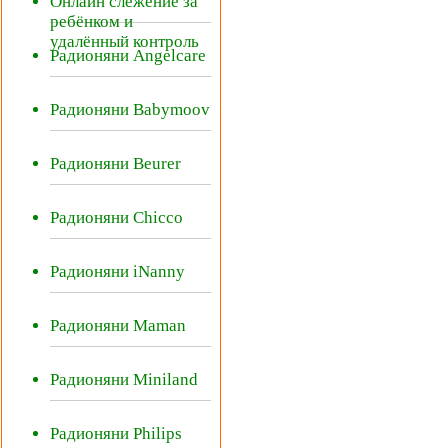
Онлайн слежение за
ребёнком и
удалённый контроль
Радионяни Angelcare
Радионяни Babymoov
Радионяни Beurer
Радионяни Chicco
Радионяни iNanny
Радионяни Maman
Радионяни Miniland
Радионяни Philips