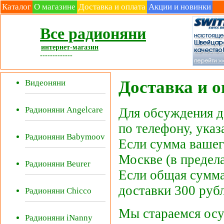
Каталог
О магазине
Доставка и оплата
Акции и новинки
Все радионяни
интернет-магазин
-------------
Доставка и 
Видеоняни
Радионяни Angelcare
Для обсуждения д
по телефону, ука
Радионяни Babymoov
Если сумма вашег
Москве (в предел
Радионяни Beurer
Если общая сумма
доставки 300 рубл
Радионяни Chicco
Мы стараемся осу
Радионяни iNanny