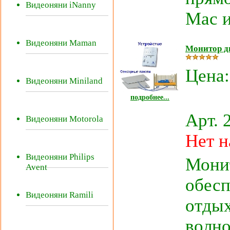
Видеоняни iNanny
Mac и
Видеоняни Maman
Монитор ды
Цена
Видеоняни Miniland
подробнее...
Арт. 
Видеоняни Motorola
Нет н
Видеоняни Philips
Монит
Avent
обесп
Видеоняни Ramili
отдых
волно