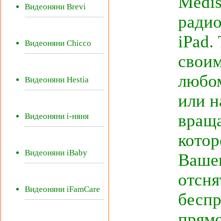
Medis
Видеоняни Brevi
радио
iPad.
Видеоняни Chicco
своим
любом
Видеоняни Hestia
или н
враща
Видеоняни i-няня
котор
Видеоняни iBaby
Вашег
отсня
Видеоняни iFamCare
беспр
прямо