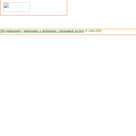
Все радионяни | радионяни и видеоняни с доставкой на дом
© 2006-2026