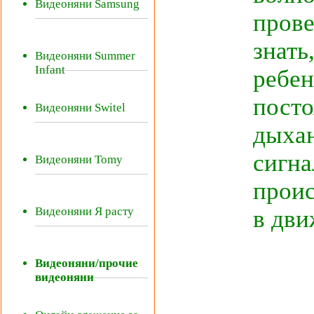
Видеоняни Samsung
прове
знать
Видеоняни Summer
Infant
ребен
посто
Видеоняни Switel
дыхан
сигна
Видеоняни Tomy
проис
Видеоняни Я расту
в дви
Видеоняни/прочие
видеоняни