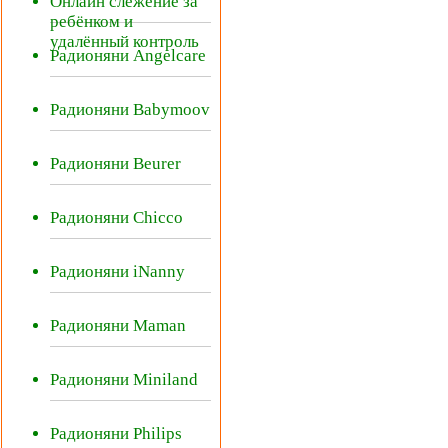
Онлайн слежение за
ребёнком и
удалённый контроль
Радионяни Angelcare
Радионяни Babymoov
Радионяни Beurer
Радионяни Chicco
Радионяни iNanny
Радионяни Maman
Радионяни Miniland
Радионяни Philips