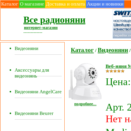
Каталог
О магазине
Доставка и оплата
Акции и новинки
Все радионяни
интернет-магазин
-------------
Видеоняни
Каталог
Видеоняни
/
/
Веб-няня M
Аксессуары для
видеонянь
Цена
Видеоняни AngelCare
подробнее...
Арт. 
Видеоняни Beurer
Нет н