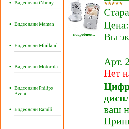
Видеоняни iNanny
Стара
Цена
Видеоняни Maman
Вы эк
подробнее...
Видеоняни Miniland
Арт. 
Видеоняни Motorola
Нет н
Цифр
Видеоняни Philips
Avent
диспл
ваш 
Видеоняни Ramili
Принц