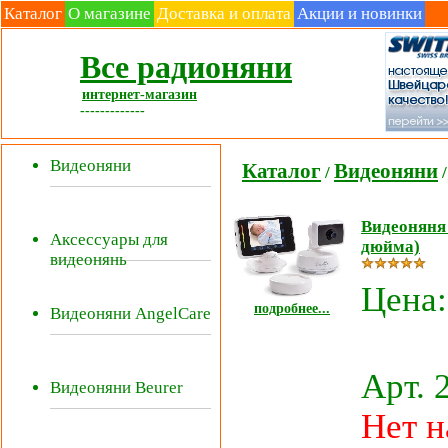
Каталог
О магазине
Доставка и оплата
Акции и новинки
Все радионяни
интернет-магазин
-------------
Видеоняни
Каталог
Видеоняни
/
/
Видеоняня 
Аксессуары для
дюйма)
видеонянь
Цена
подробнее...
Видеоняни AngelCare
Арт. 
Видеоняни Beurer
Нет н