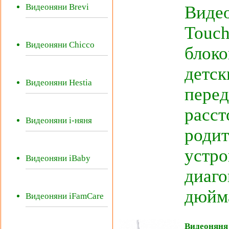
Видеоняни Brevi
Видео
Touch
Видеоняни Chicco
блоко
детск
Видеоняни Hestia
перед
расст
Видеоняни i-няня
роди
устро
Видеоняни iBaby
диаго
дюйма)
Видеоняни iFamCare
Видеоняня 