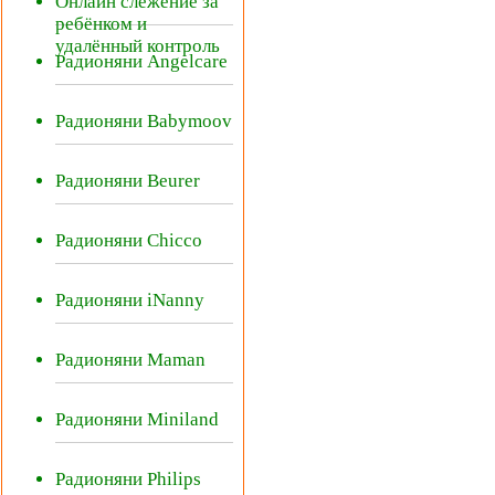
Онлайн слежение за
ребёнком и
удалённый контроль
Радионяни Angelcare
Радионяни Babymoov
Радионяни Beurer
Радионяни Chicco
Радионяни iNanny
Радионяни Maman
Радионяни Miniland
Радионяни Philips