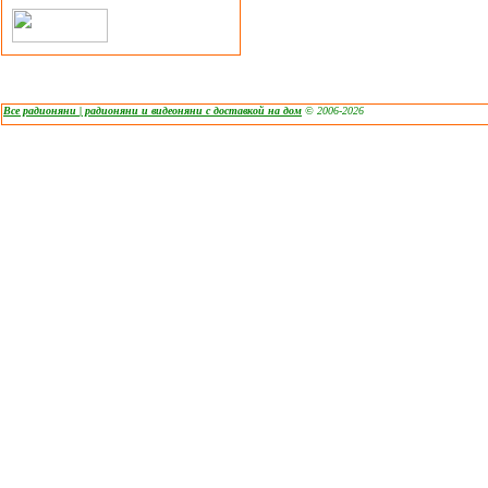
Все радионяни | радионяни и видеоняни с доставкой на дом
© 2006-2026