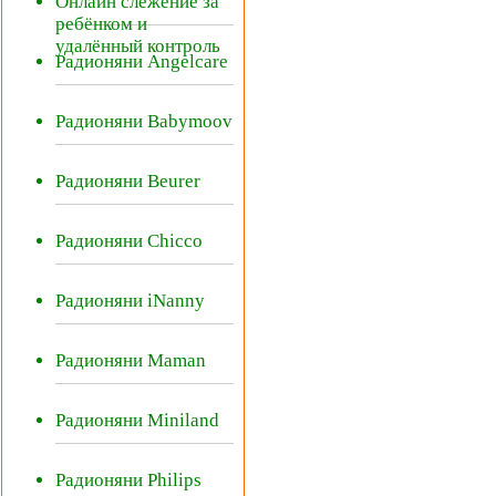
Онлайн слежение за
ребёнком и
удалённый контроль
Радионяни Angelcare
Радионяни Babymoov
Радионяни Beurer
Радионяни Chicco
Радионяни iNanny
Радионяни Maman
Радионяни Miniland
Радионяни Philips