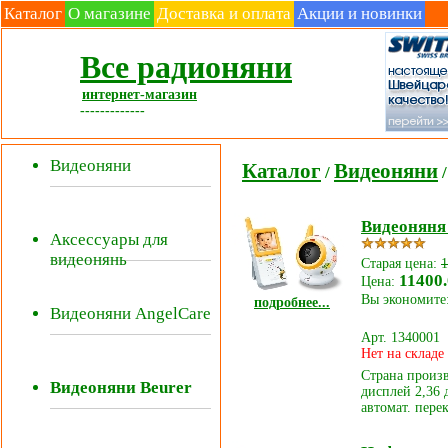
Каталог
О магазине
Доставка и оплата
Акции и новинки
Все радионяни
интернет-магазин
-------------
Видеоняни
Каталог
Видеоняни
/
/
Видеоняня
Аксессуары для
видеонянь
Старая цена:
1
11400.
Цена:
Вы экономите:
подробнее...
Видеоняни AngelCare
Арт. 1340001
Нет на складе
Страна произв
Видеоняни Beurer
дисплей 2,36
автомат. пере