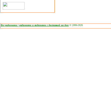
Все радионяни | радионяни и видеоняни с доставкой на дом
© 2006-2026