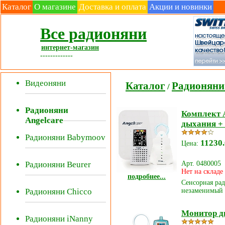
Каталог
О магазине
Доставка и оплата
Акции и новинки
Все радионяни
интернет-магазин
-------------
Видеоняни
Каталог
Радионяни 
/
Радионяни
Комплект 
Angelcare
дыхания +
Радионяни Babymoov
11230.
Цена:
Арт. 0480005
Радионяни Beurer
Нет на складе
подробнее...
Сенсорная ра
незаменимый
Радионяни Chicco
Монитор д
Радионяни iNanny